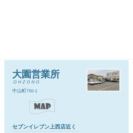
たわわタウン向い ファミ
リーマート上福元店隣
大園営業所
OHZONO
中山町
750-1
セブンイレブン上西店近く