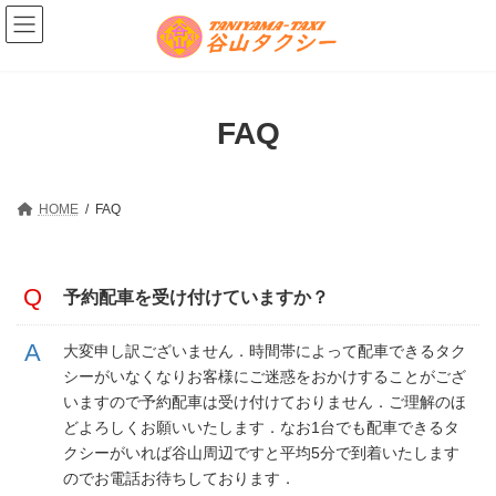
コ
ナ
ン
ビ
テ
ゲ
ン
ー
ツ
シ
へ
ョ
FAQ
ス
ン
キ
に
ッ
移
プ
動
HOME
FAQ
予約配車を受け付けていますか？
大変申し訳ございません．時間帯によって配車できるタク
シーがいなくなりお客様にご迷惑をおかけすることがござ
いますので予約配車は受け付けておりません．ご理解のほ
どよろしくお願いいたします．なお1台でも配車できるタ
クシーがいれば谷山周辺ですと平均5分で到着いたします
のでお電話お待ちしております．